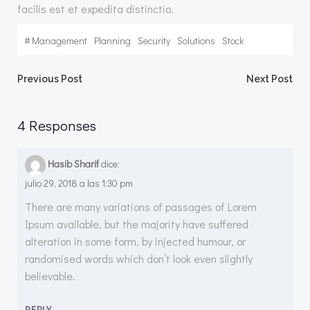
facilis est et expedita distinctio.
#
Management
Planning
Security
Solutions
Stock
Navegación
Navegació
Previous Post
Next Post
de
de
4 Responses
entradas
entradas
Hasib Sharif
dice:
julio 29, 2018 a las 1:30 pm
There are many variations of passages of Lorem
Ipsum available, but the majority have suffered
alteration in some form, by injected humour, or
randomised words which don’t look even slightly
believable.
REPLY