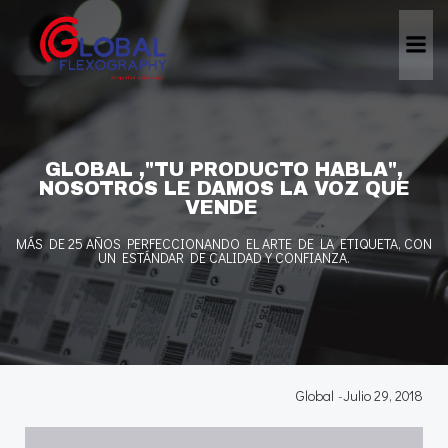
Skip
to
content
GLOBAL ,"TU PRODUCTO HABLA",
NOSOTROS LE DAMOS LA VOZ QUE
VENDE
MÁS DE 25 AÑOS PERFECCIONANDO EL ARTE DE LA ETIQUETA, CON
UN ESTÁNDAR DE CALIDAD Y CONFIANZA.
Global
-
Julio 29, 2018