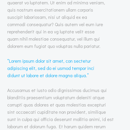
quaerat vo luptatem. Ut enim ad minima veniam,
quis nostrum exercitationem ullam corporis
suscipit laboriosam, nisi ut aliquid ex ea
commodi consequatur? Quis autem vel eum iure
reprehenderit qui in ea vg luptate velit esse
quam nihil molestiae consequatur, vel illum qui
dolorem eum fugiat quo voluptas nulla pariatur.
“Lorem ipsum dolor sit amet, con sectetur
adipiscing elit, sed do ei usmod tempor inci
didunt ut labore et dolore magna aliqua.”
Accusamus et iusto odio dignissimos ducimus qui
blanditiis praesentium voluptatum deleniti atque
corrupti quos dolores et quas molestias excepturi
sint occaecati cupiditate non provident, similique
sunt in culpa qui officia deserunt mollitia animi, id est
laborum et dolorum fuga. Et harum quidem rerum